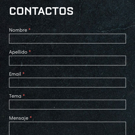
CONTACTOS
Contact
Nombre
*
Us
Apellido
*
Email
*
Tema
*
Mensaje
*