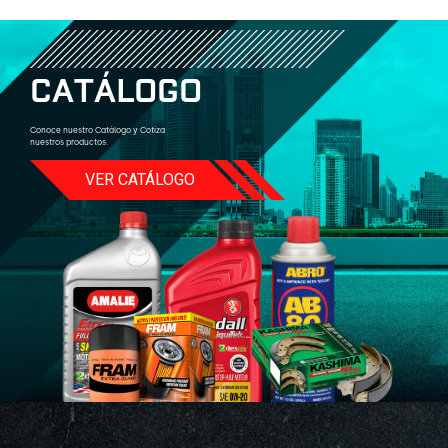
C
A
T
Á
L
O
G
O
Conoce nuestro Catálogo y Cotiza
nuestros productos.
VER CATÁLOGO