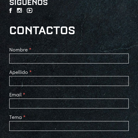
SÍGUENOS
CONTACTOS
Contact
Nombre
*
Us
Apellido
*
Email
*
Tema
*