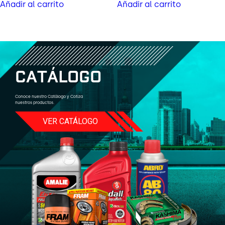
Añadir al carrito
Añadir al carrito
C
A
T
Á
L
O
G
O
Conoce nuestro Catálogo y Cotiza
nuestros productos.
VER CATÁLOGO