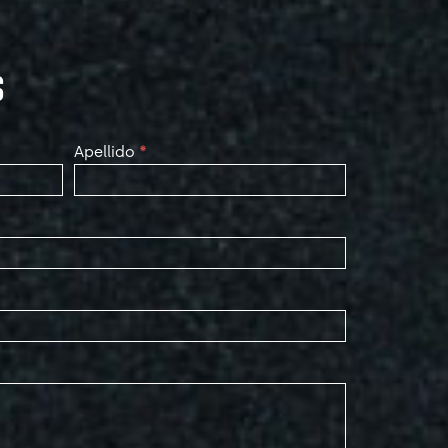
S
Apellido
*