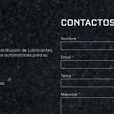
CONTACTO
Contact
Nombre
*
Us
stribución de Lubricantes,
os automotrices para su
Email
*
Tema
*
las
Mensaje
*