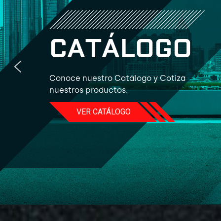
C
A
T
Á
L
O
G
O
Conoce nuestro Catálogo y Cotiza
nuestros productos.
VER CATÁLOGO