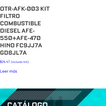
OTR-AFK-003 KIT
FILTRO
COMBUSTIBLE
DIESEL AFE-
550+AFE-470
HINO FC9JJ7A
GD8JL7A
$
24.47
(incluido IVA)
Leer más
C
A
T
Á
L
O
G
O