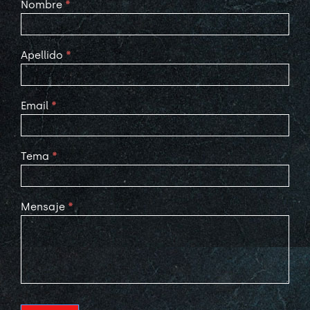
Contact
Nombre
*
Us
Apellido
*
Email
*
Tema
*
Mensaje
*