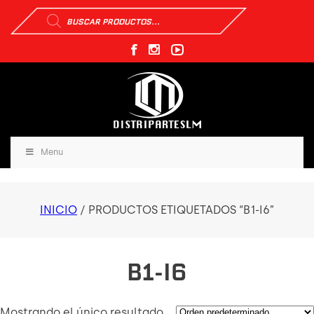
Búsqueda
de
productos
Menu
INICIO
/ PRODUCTOS ETIQUETADOS “B1-I6”
B1-I6
Mostrando el único resultado