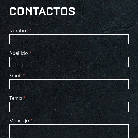
CONTACTOS
Contact
Nombre
*
Us
Apellido
*
Email
*
Tema
*
Mensaje
*