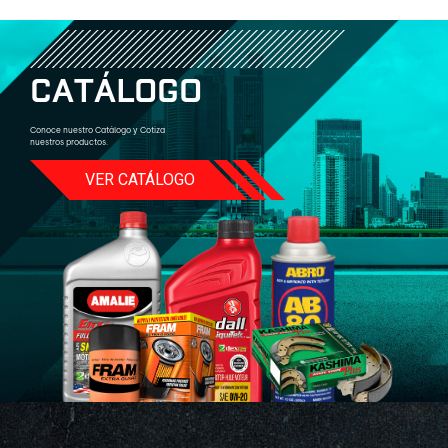
C
A
T
Á
L
O
G
O
Conoce nuestro Catálogo y Cotiza
nuestros productos.
VER CATÁLOGO