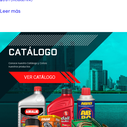
(incluido IVA)
Leer más
C
A
T
Á
L
O
G
O
Conoce nuestro Catálogo y Cotiza
nuestros productos.
VER CATÁLOGO