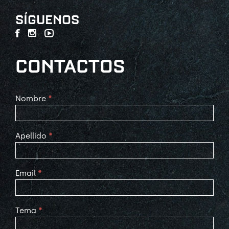
SÍGUENOS
CONTACTOS
Contact
Nombre
*
Us
Apellido
*
Email
*
Tema
*