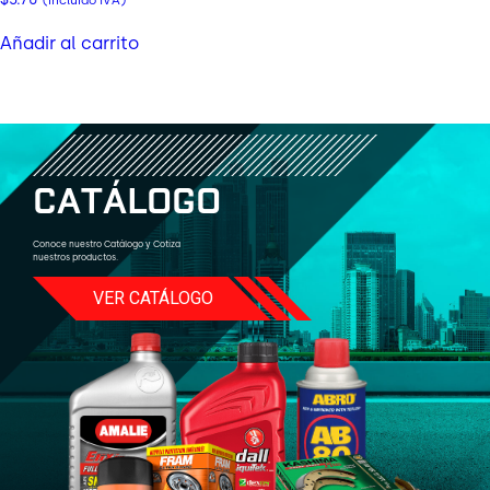
(incluido IVA)
Añadir al carrito
C
A
T
Á
L
O
G
O
Conoce nuestro Catálogo y Cotiza
nuestros productos.
VER CATÁLOGO