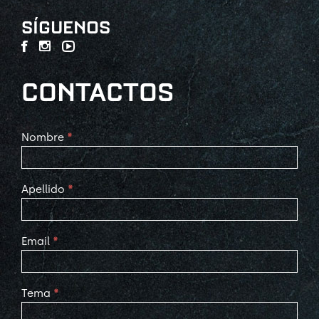
SÍGUENOS
CONTACTOS
Contact
Nombre
*
Us
Apellido
*
Email
*
Tema
*