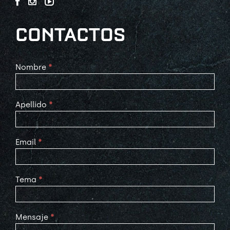
CONTACTOS
Contact
Nombre
*
Us
Apellido
*
Email
*
Tema
*
Mensaje
*