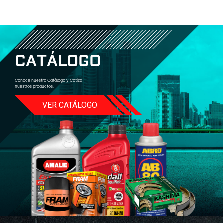
C
A
T
Á
L
O
G
O
Conoce nuestro Catálogo y Cotiza
nuestros productos.
VER CATÁLOGO