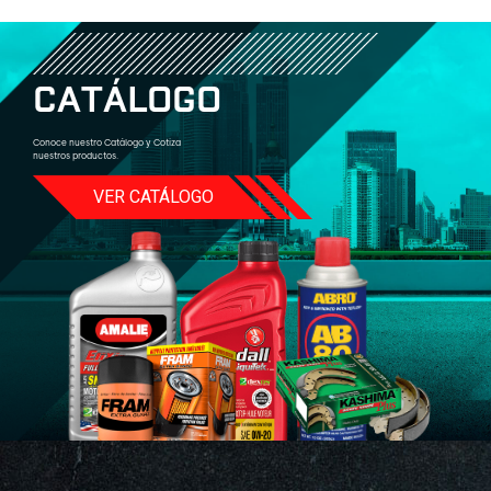
C
A
T
Á
L
O
G
O
Conoce nuestro Catálogo y Cotiza
nuestros productos.
VER CATÁLOGO