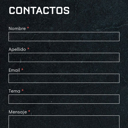
CONTACTOS
Contact
Nombre
*
Us
Apellido
*
Email
*
Tema
*
Mensaje
*