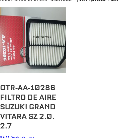
OTR-AA-10286
FILTRO DE AIRE
SUZUKI GRAND
VITARA SZ 2.0.
2.7
$
6.11