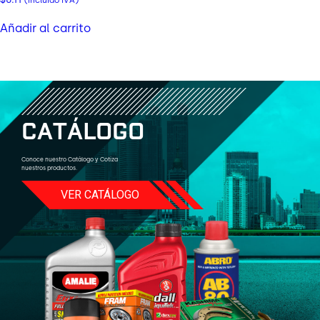
(incluido IVA)
Añadir al carrito
C
A
T
Á
L
O
G
O
Conoce nuestro Catálogo y Cotiza
nuestros productos.
VER CATÁLOGO