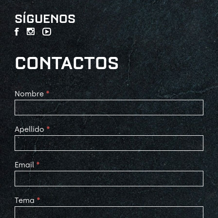
SÍGUENOS
CONTACTOS
Contact
Nombre
*
Us
Apellido
*
Email
*
Tema
*