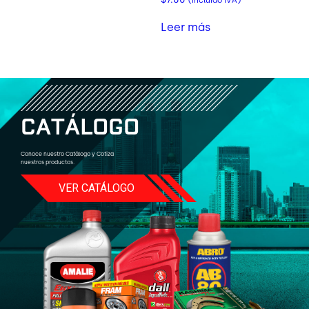
(incluido IVA)
Leer más
C
A
T
Á
L
O
G
O
Conoce nuestro Catálogo y Cotiza
nuestros productos.
VER CATÁLOGO