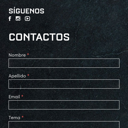
SÍGUENOS
CONTACTOS
Contact
Nombre
*
Us
Apellido
*
Email
*
Tema
*