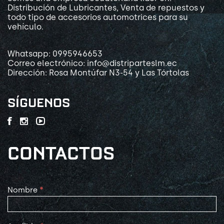
Distribución de Lubricantes, Venta de repuestos y
todo tipo de accesorios automotrices para su
vehículo.
Whatsapp: 0995946653
Correo electrónico: info@distriparteslm.ec
Dirección: Rosa Montúfar N3-54 y Las Tórtolas
SÍGUENOS
CONTACTOS
Contact
Nombre
*
Us