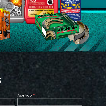
S
Apellido
*