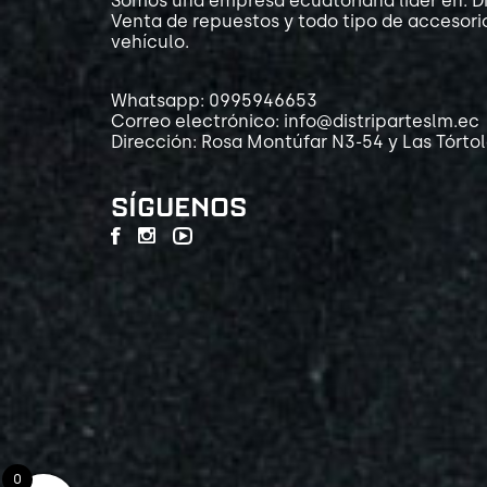
Somos una empresa ecuatoriana líder en: Di
Venta de repuestos y todo tipo de accesori
vehículo.
Whatsapp: 0995946653
Correo electrónico: info@distriparteslm.ec
Dirección: Rosa Montúfar N3-54 y Las Tórto
SÍGUENOS
0