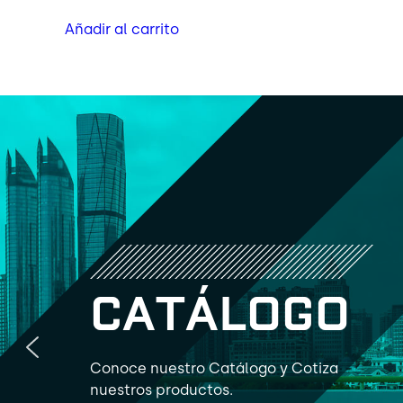
Añadir al carrito
C
A
T
Á
L
O
G
O
Conoce nuestro Catálogo y Cotiza
nuestros productos.