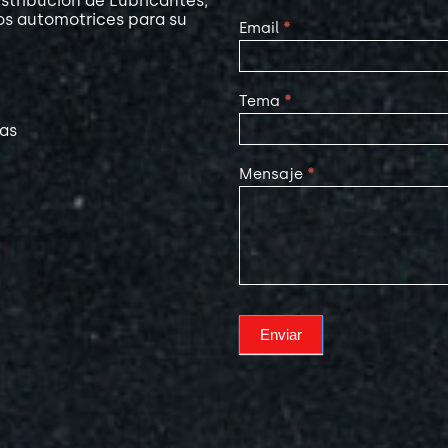
stribución de Lubricantes,
os automotrices para su
Email
*
Tema
*
las
Mensaje
*
Enviar