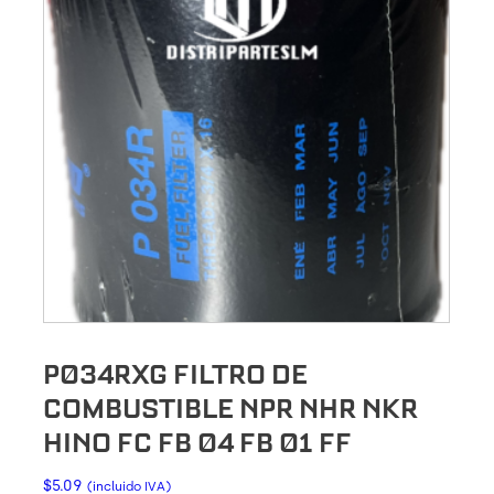
P034RXG FILTRO DE
COMBUSTIBLE NPR NHR NKR
HINO FC FB 04 FB 01 FF
$
5.09
(incluido IVA)