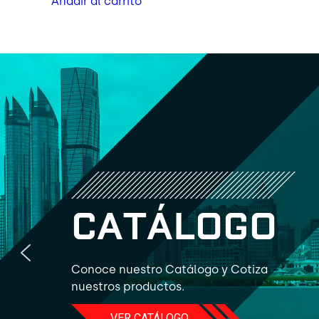
Añadir al carrito
C
A
T
Á
L
O
G
O
Conoce nuestro Catálogo y Cotiza
nuestros productos.
VER CATÁLOGO