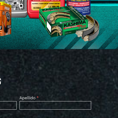
S
Apellido
*