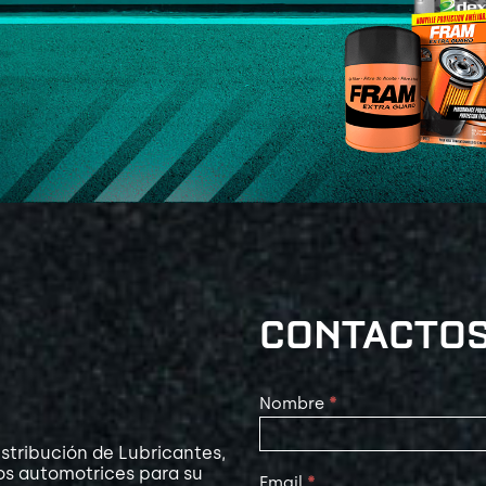
CONTACTO
Contact
Nombre
*
Us
stribución de Lubricantes,
os automotrices para su
Email
*