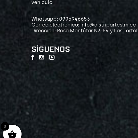
vehículo.
Whatsapp: 0995946653
Correo electrónico: info@distriparteslm.ec
Dirección: Rosa Montúfar N3-54 y Las Tórto
SÍGUENOS
0