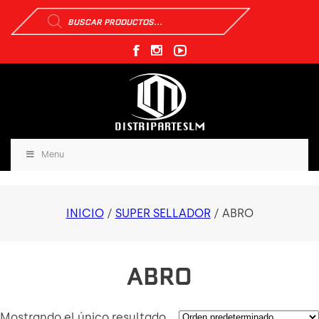
Búsqueda
de
productos
Menu
INICIO
/
SUPER SELLADOR
/ ABRO
ABRO
Mostrando el único resultado