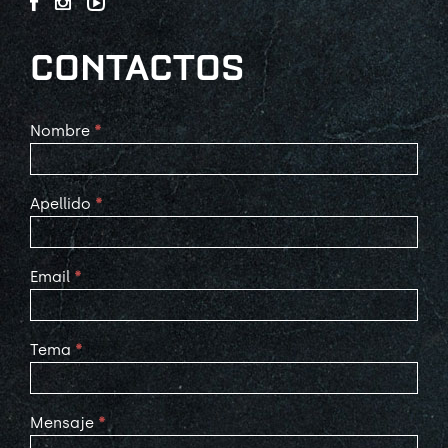
CONTACTOS
Contact
Nombre
*
Us
Apellido
*
Email
*
Tema
*
Mensaje
*