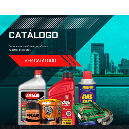
C
A
T
Á
L
O
G
O
Conoce nuestro Catálogo y Cotiza
nuestros productos.
VER CATÁLOGO