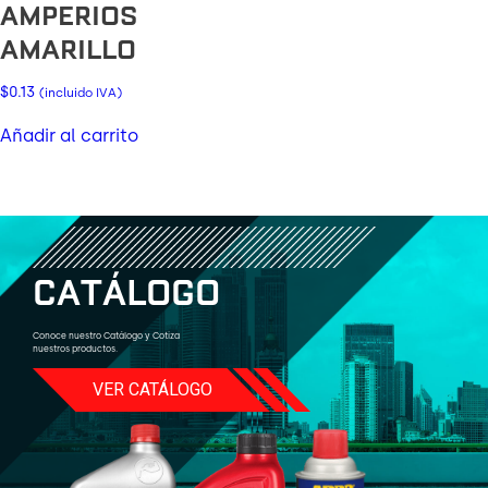
AMPERIOS
AMARILLO
$
0.13
(incluido IVA)
Añadir al carrito
C
A
T
Á
L
O
G
O
Conoce nuestro Catálogo y Cotiza
nuestros productos.
VER CATÁLOGO