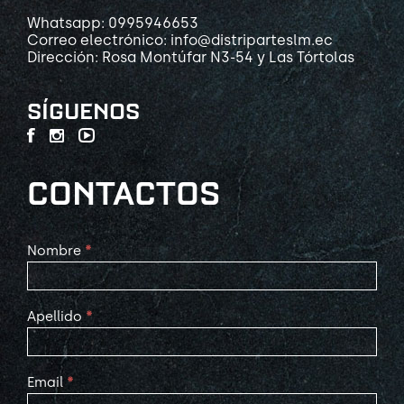
Whatsapp: 0995946653
Correo electrónico: info@distriparteslm.ec
Dirección: Rosa Montúfar N3-54 y Las Tórtolas
SÍGUENOS
CONTACTOS
Contact
Nombre
*
Us
Apellido
*
Email
*