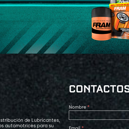
CONTACTO
Contact
Nombre
*
Us
stribución de Lubricantes,
os automotrices para su
Email
*