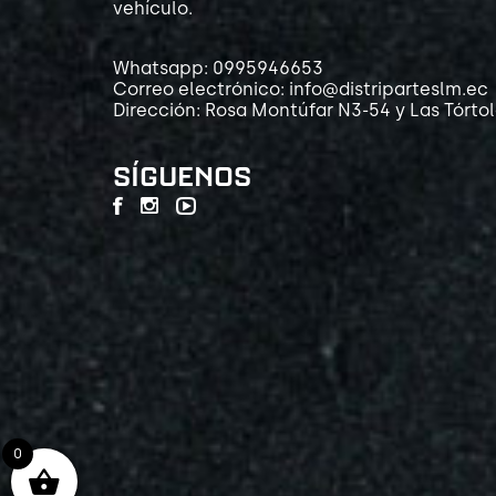
vehículo.
Whatsapp: 0995946653
Correo electrónico: info@distriparteslm.ec
Dirección: Rosa Montúfar N3-54 y Las Tórto
SÍGUENOS
0