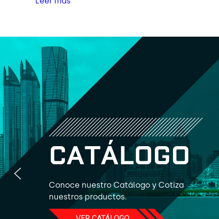
Leer más
C
A
T
Á
L
O
G
O
Conoce nuestro Catálogo y Cotiza
nuestros productos.
VER CATÁLOGO