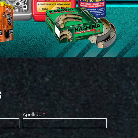
S
Apellido
*