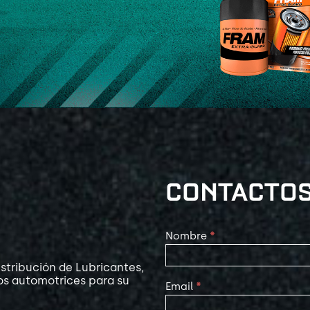
CONTACTO
Contact
Nombre
*
Us
stribución de Lubricantes,
os automotrices para su
Email
*