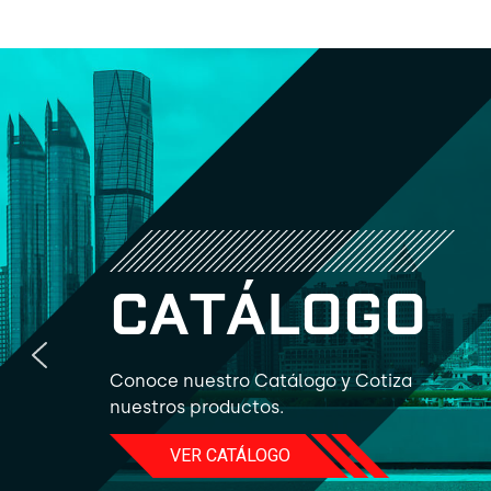
C
A
T
Á
L
O
G
O
Conoce nuestro Catálogo y Cotiza
nuestros productos.
VER CATÁLOGO