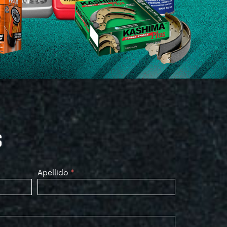
S
Apellido
*