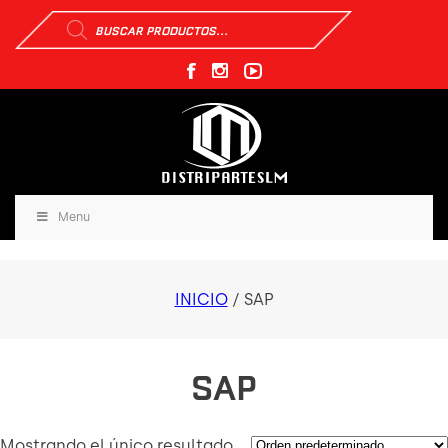
Búsqueda
de
productos
Menu
INICIO
/ SAP
SAP
Mostrando el único resultado