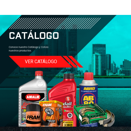
C
A
T
Á
L
O
G
O
Conoce nuestro Catálogo y Cotiza
nuestros productos.
VER CATÁLOGO