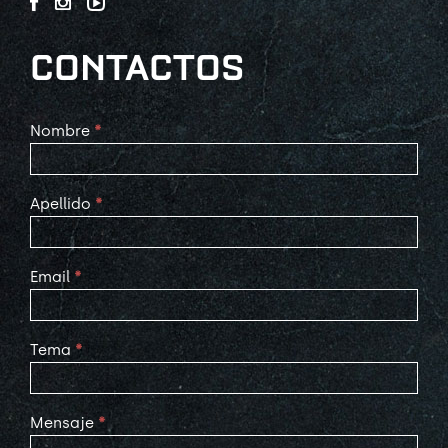
CONTACTOS
Contact
Nombre
*
Us
Apellido
*
Email
*
Tema
*
Mensaje
*