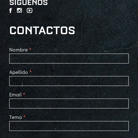
SÍGUENOS
CONTACTOS
Contact
Nombre
*
Us
Apellido
*
Email
*
Tema
*