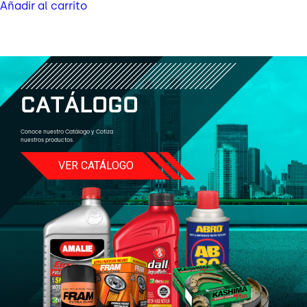
Añadir al carrito
C
A
T
Á
L
O
G
O
Conoce nuestro Catálogo y Cotiza
nuestros productos.
VER CATÁLOGO