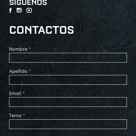
SÍGUENOS
CONTACTOS
Contact
Nombre
*
Us
Apellido
*
Email
*
Tema
*