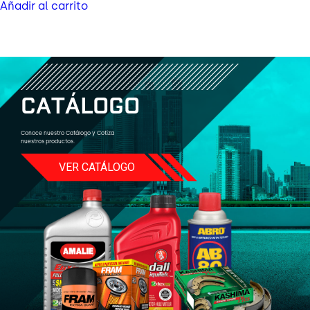
Añadir al carrito
C
A
T
Á
L
O
G
O
Conoce nuestro Catálogo y Cotiza
nuestros productos.
VER CATÁLOGO