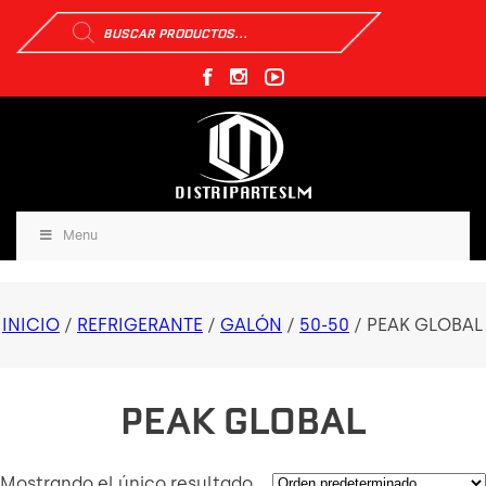
Búsqueda
de
productos
Menu
INICIO
/
REFRIGERANTE
/
GALÓN
/
50-50
/ PEAK GLOBAL
PEAK GLOBAL
Mostrando el único resultado