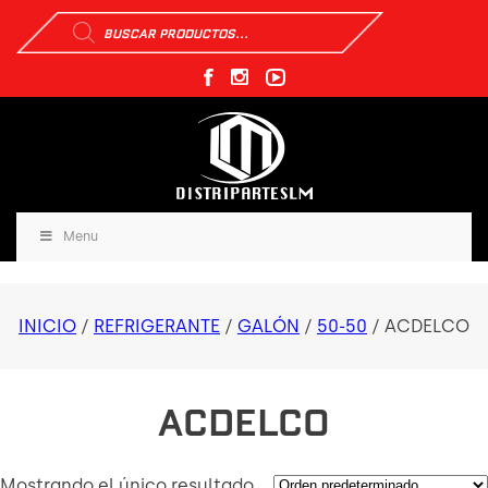
Búsqueda
de
productos
Menu
INICIO
/
REFRIGERANTE
/
GALÓN
/
50-50
/ ACDELCO
ACDELCO
Mostrando el único resultado