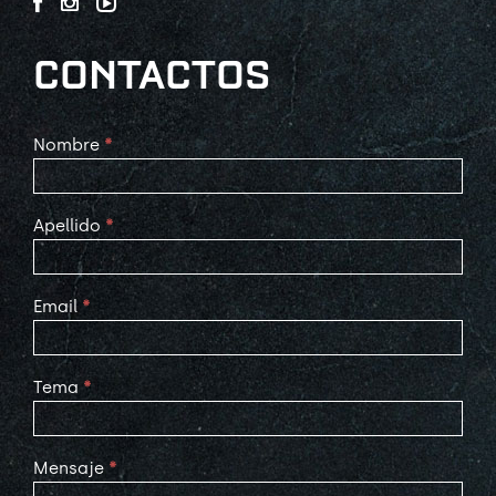
CONTACTOS
Contact
Nombre
*
Us
Apellido
*
Email
*
Tema
*
Mensaje
*