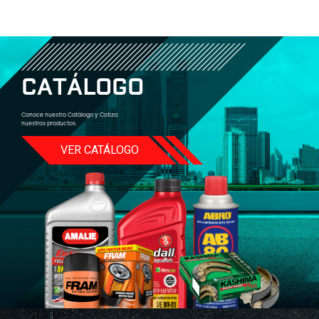
C
A
T
Á
L
O
G
O
Conoce nuestro Catálogo y Cotiza
nuestros productos.
VER CATÁLOGO