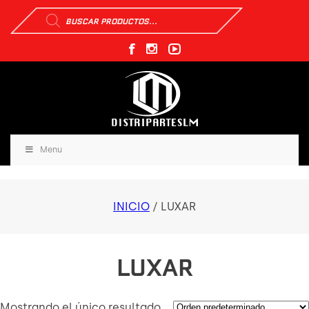
Búsqueda
de
productos
Menu
INICIO
/ LUXAR
LUXAR
Mostrando el único resultado