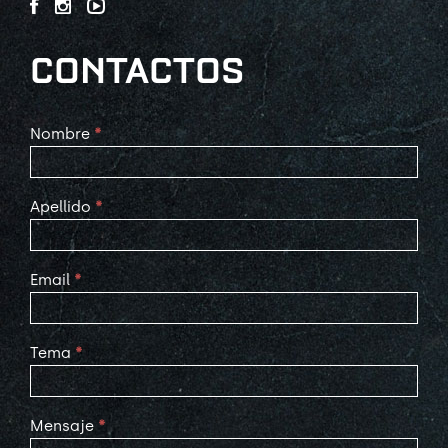
CONTACTOS
Contact
Nombre
*
Us
Apellido
*
Email
*
Tema
*
Mensaje
*