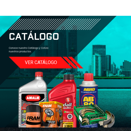
C
A
T
Á
L
O
G
O
Conoce nuestro Catálogo y Cotiza
nuestros productos.
VER CATÁLOGO