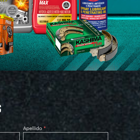
S
Apellido
*