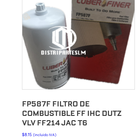
FP587F FILTRO DE
COMBUSTIBLE FF IHC DUTZ
VLV FF214 JAC T6
$
8.15
(incluido IVA)