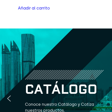
Añadir al carrito
C
A
T
Á
L
O
G
O
Conoce nuestro Catálogo y Cotiza
nuestros productos.