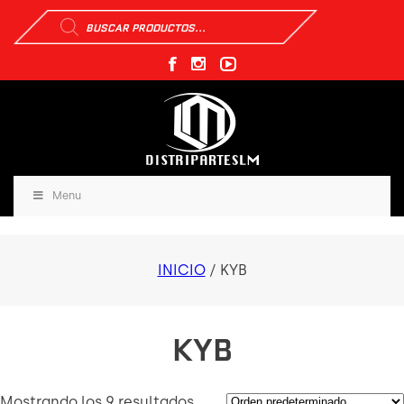
Búsqueda
de
productos
Menu
INICIO
/ KYB
KYB
Mostrando los 9 resultados