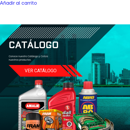
Añadir al carrito
C
A
T
Á
L
O
G
O
Conoce nuestro Catálogo y Cotiza
nuestros productos.
VER CATÁLOGO