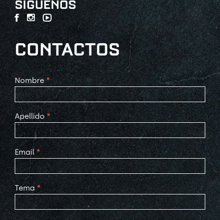
SÍGUENOS
CONTACTOS
Contact
Nombre
*
Us
Apellido
*
Email
*
Tema
*