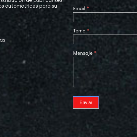
stribución de Lubricantes,
os automotrices para su
Email
*
Tema
*
las
Mensaje
*
Enviar