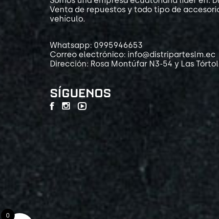
Somos una empresa ecuatoriana líder en: Di
Venta de repuestos y todo tipo de accesori
vehículo.
Whatsapp: 0995946653
Correo electrónico: info@distriparteslm.ec
Dirección: Rosa Montúfar N3-54 y Las Tórto
SÍGUENOS
0