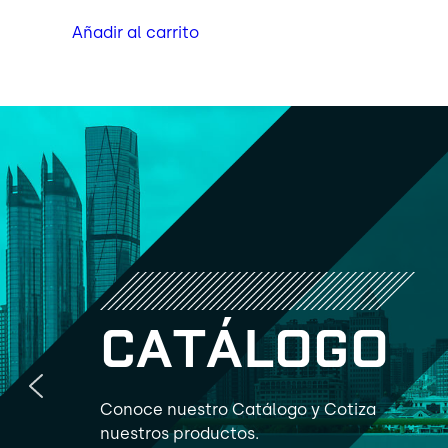
Añadir al carrito
C
A
T
Á
L
O
G
O
Conoce nuestro Catálogo y Cotiza
nuestros productos.