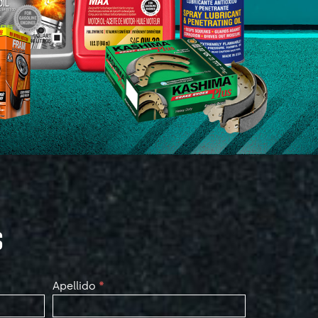
S
Apellido
*