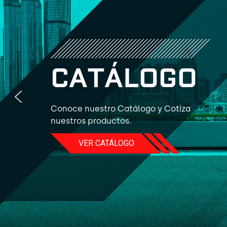
C
A
T
Á
L
O
G
O
Conoce nuestro Catálogo y Cotiza
nuestros productos.
VER CATÁLOGO