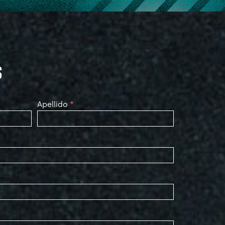
S
Apellido
*