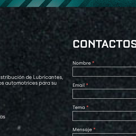
CONTACTO
Contact
Nombre
*
Us
stribución de Lubricantes,
os automotrices para su
Email
*
Tema
*
las
Mensaje
*