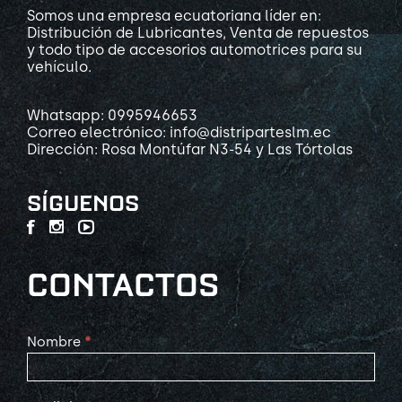
Somos una empresa ecuatoriana líder en:
Distribución de Lubricantes, Venta de repuestos
y todo tipo de accesorios automotrices para su
vehículo.
Whatsapp: 0995946653
Correo electrónico: info@distriparteslm.ec
Dirección: Rosa Montúfar N3-54 y Las Tórtolas
SÍGUENOS
CONTACTOS
Contact
Nombre
*
Us