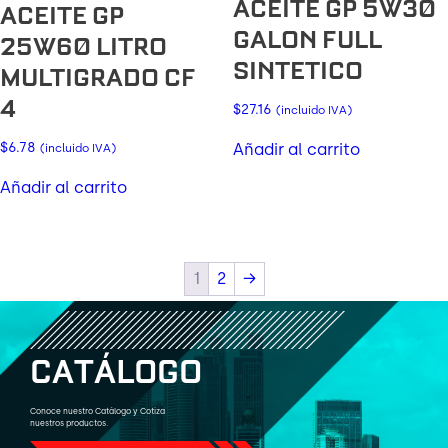
ACEITE GP 5W30
ACEITE GP
GALON FULL
25W60 LITRO
SINTETICO
MULTIGRADO CF
4
$
27.16
(incluido IVA)
$
6.78
Añadir al carrito
(incluido IVA)
Añadir al carrito
1
2
→
C
A
T
Á
L
O
G
O
Conoce nuestro Catálogo y Cotiza
nuestros productos.