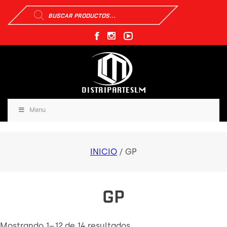
Búsqueda
de
productos
Menu
INICIO
/ GP
GP
Mostrando 1–12 de 14 resultados