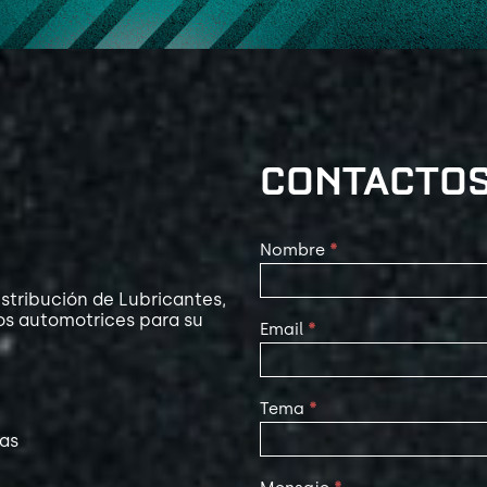
CONTACTO
Contact
Nombre
*
Us
stribución de Lubricantes,
os automotrices para su
Email
*
Tema
*
las