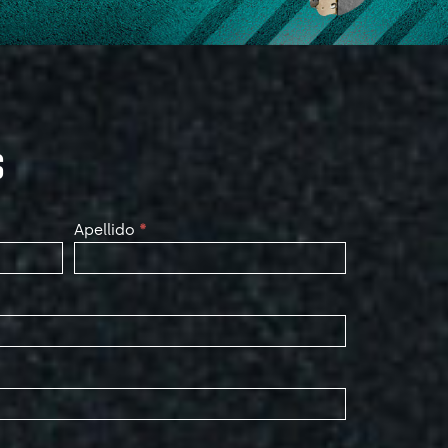
S
Apellido
*