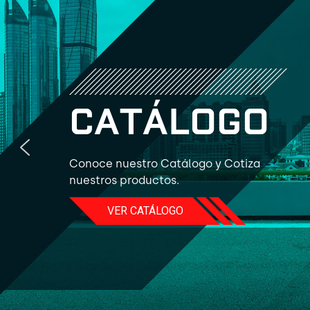
C
A
T
Á
L
O
G
O
Conoce nuestro Catálogo y Cotiza
nuestros productos.
VER CATÁLOGO