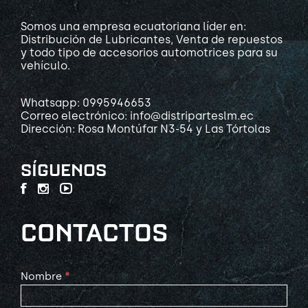
Somos una empresa ecuatoriana líder en:
Distribución de Lubricantes, Venta de repuestos
y todo tipo de accesorios automotrices para su
vehículo.
Whatsapp: 0995946653
Correo electrónico: info@distriparteslm.ec
Dirección: Rosa Montúfar N3-54 y Las Tórtolas
SÍGUENOS
CONTACTOS
Contact
Nombre
*
Us