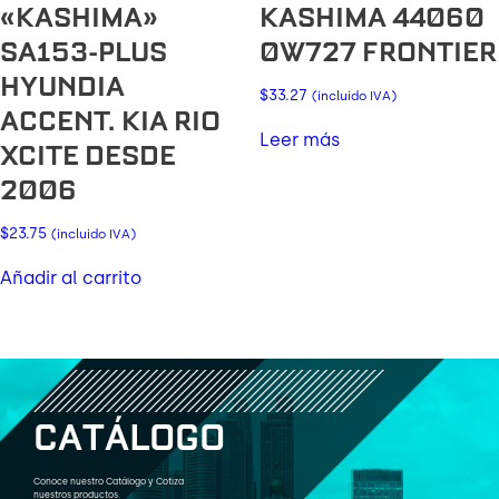
«KASHIMA»
KASHIMA 44060
SA153-PLUS
0W727 FRONTIER
HYUNDIA
$
33.27
(incluido IVA)
ACCENT. KIA RIO
Leer más
XCITE DESDE
2006
$
23.75
(incluido IVA)
Añadir al carrito
C
A
T
Á
L
O
G
O
Conoce nuestro Catálogo y Cotiza
nuestros productos.