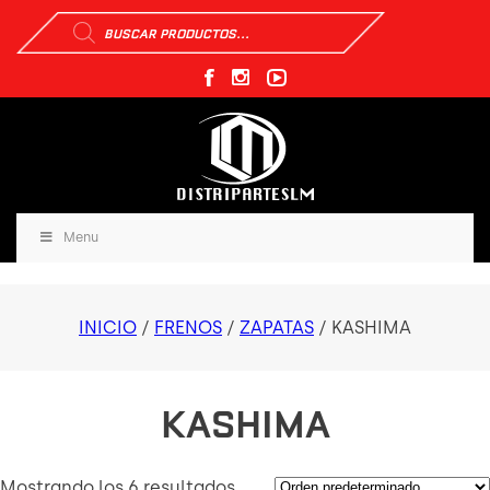
Búsqueda
de
productos
Menu
INICIO
/
FRENOS
/
ZAPATAS
/ KASHIMA
KASHIMA
Mostrando los 6 resultados