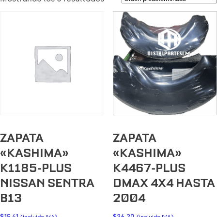
ZAPATA
ZAPATA
«KASHIMA»
«KASHIMA»
K1185-PLUS
K4467-PLUS
NISSAN SENTRA
DMAX 4X4 HASTA
B13
2004
$
15.41
$
26.20