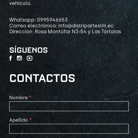
vehículo.
Whatsapp: 0995946653
Correo electrónico: info@distriparteslm.ec
Dirección: Rosa Montúfar N3-54 y Las Tórtolas
SÍGUENOS
CONTACTOS
Contact
Nombre
*
Us
Apellido
*