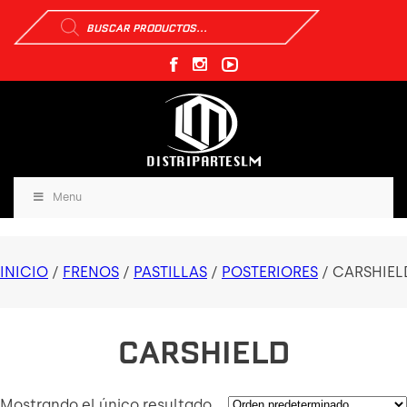
Búsqueda
de
productos
Menu
INICIO
/
FRENOS
/
PASTILLAS
/
POSTERIORES
/ CARSHIEL
CARSHIELD
Mostrando el único resultado