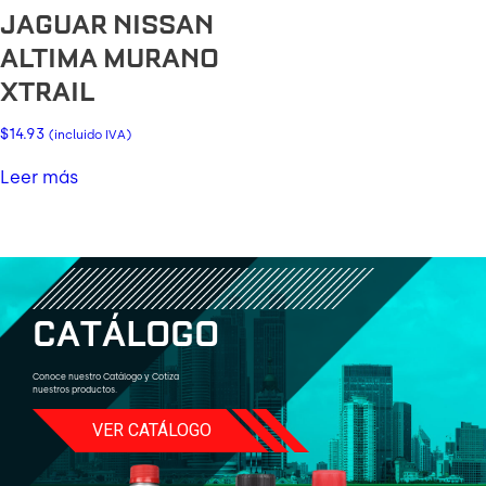
JAGUAR NISSAN
ALTIMA MURANO
XTRAIL
$
14.93
(incluido IVA)
Leer más
C
A
T
Á
L
O
G
O
Conoce nuestro Catálogo y Cotiza
nuestros productos.
VER CATÁLOGO