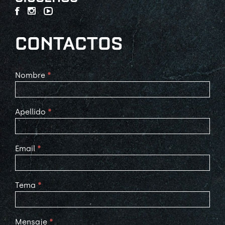
CONTACTOS
Contact
Nombre
*
Us
Apellido
*
Email
*
Tema
*
Mensaje
*