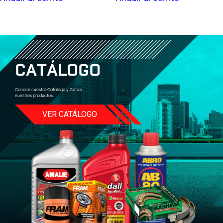
C
A
T
Á
L
O
G
O
Conoce nuestro Catálogo y Cotiza
nuestros productos.
VER CATÁLOGO