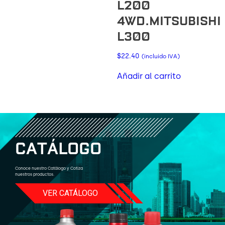
L200
4WD.MITSUBISHI
L300
$
22.40
(incluido IVA)
Añadir al carrito
C
A
T
Á
L
O
G
O
Conoce nuestro Catálogo y Cotiza
nuestros productos.
VER CATÁLOGO