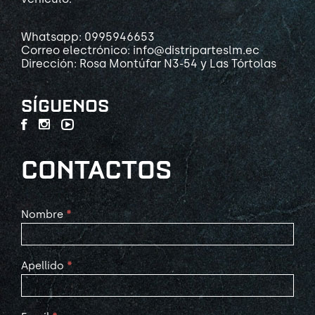
Whatsapp: 0995946653
Correo electrónico: info@distriparteslm.ec
Dirección: Rosa Montúfar N3-54 y Las Tórtolas
SÍGUENOS
CONTACTOS
Contact
Nombre
*
Us
Apellido
*