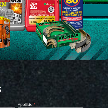
S
Apellido
*