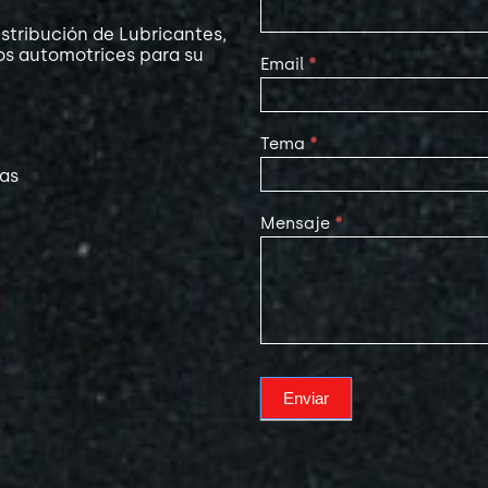
Us
stribución de Lubricantes,
os automotrices para su
Email
*
Tema
*
las
Mensaje
*
Enviar