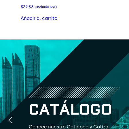
$
29.88
(incluido IVA)
Añadir al carrito
C
A
T
Á
L
O
G
O
Conoce nuestro Catálogo y Cotiza