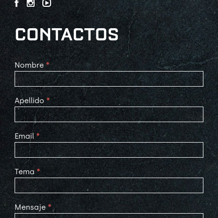
CONTACTOS
Contact
Nombre
*
Us
Apellido
*
Email
*
Tema
*
Mensaje
*