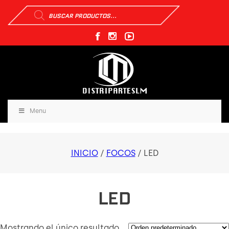
Búsqueda
de
productos
Menu
INICIO
/
FOCOS
/ LED
LED
Mostrando el único resultado