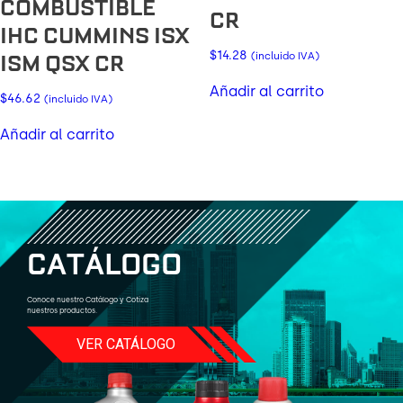
COMBUSTIBLE
CR
IHC CUMMINS ISX
$
14.28
ISM QSX CR
(incluido IVA)
Añadir al carrito
$
46.62
(incluido IVA)
Añadir al carrito
C
A
T
Á
L
O
G
O
Conoce nuestro Catálogo y Cotiza
nuestros productos.
VER CATÁLOGO