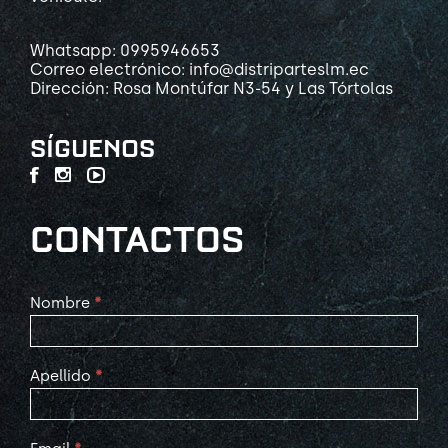
Whatsapp: 0995946653
Correo electrónico: info@distriparteslm.ec
Dirección: Rosa Montúfar N3-54 y Las Tórtolas
SÍGUENOS
CONTACTOS
Contact
Nombre
*
Us
Apellido
*