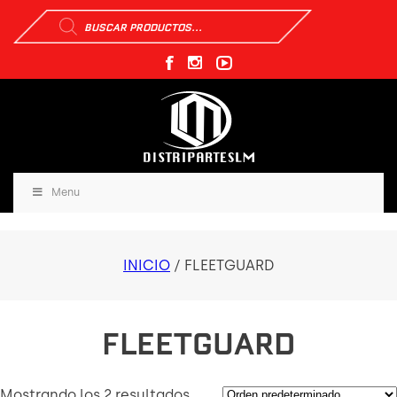
Búsqueda
de
productos
Menu
INICIO
/ FLEETGUARD
FLEETGUARD
Mostrando los 2 resultados