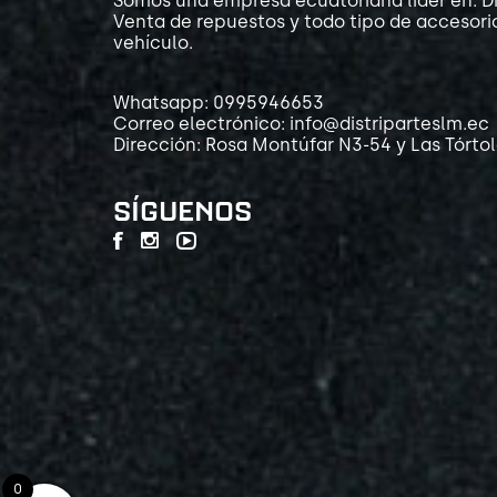
Somos una empresa ecuatoriana líder en: Di
Venta de repuestos y todo tipo de accesori
vehículo.
Whatsapp: 0995946653
Correo electrónico: info@distriparteslm.ec
Dirección: Rosa Montúfar N3-54 y Las Tórto
SÍGUENOS
0