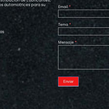
stribución de Lubricantes,
os automotrices para su
Email
*
Tema
*
las
Mensaje
*
Enviar