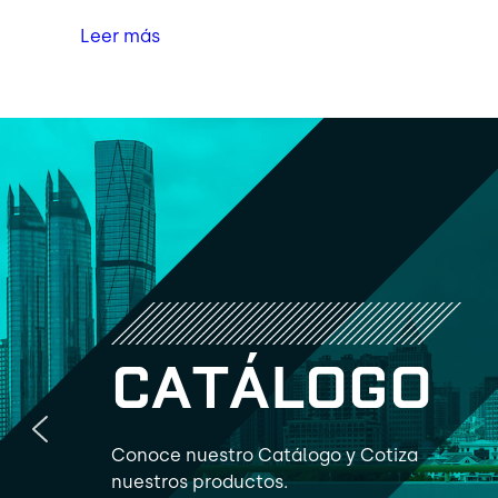
Leer más
C
A
T
Á
L
O
G
O
Conoce nuestro Catálogo y Cotiza
nuestros productos.