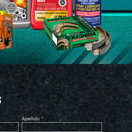
S
Apellido
*