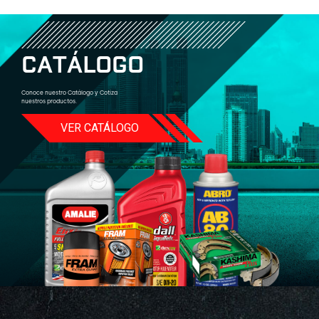
C
A
T
Á
L
O
G
O
Conoce nuestro Catálogo y Cotiza
nuestros productos.
VER CATÁLOGO