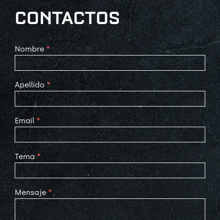
CONTACTOS
Contact
Nombre
*
Us
Apellido
*
Email
*
Tema
*
Mensaje
*