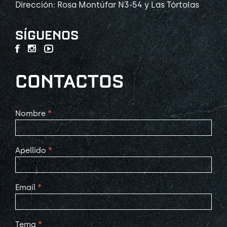
Dirección: Rosa Montúfar N3-54 y Las Tórtolas
SÍGUENOS
CONTACTOS
Contact
Nombre
*
Us
Apellido
*
Email
*
Tema
*