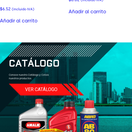
(incluido IVA)
$
6.52
(incluido IVA)
Añadir al carrito
Añadir al carrito
C
A
T
Á
L
O
G
O
Conoce nuestro Catálogo y Cotiza
nuestros productos.
VER CATÁLOGO