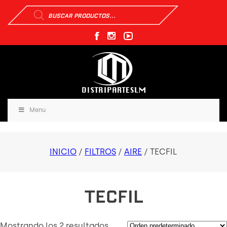
Búsqueda
de
productos
Menu
INICIO
/
FILTROS
/
AIRE
/ TECFIL
TECFIL
Mostrando los 2 resultados