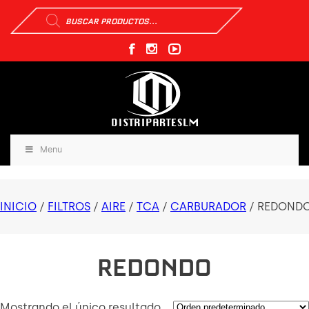
Búsqueda
de
productos
Menu
INICIO
/
FILTROS
/
AIRE
/
TCA
/
CARBURADOR
/ REDOND
REDONDO
Mostrando el único resultado