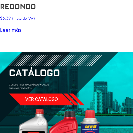
REDONDO
$
6.39
(incluido IVA)
Leer más
C
A
T
Á
L
O
G
O
Conoce nuestro Catálogo y Cotiza
nuestros productos.
VER CATÁLOGO