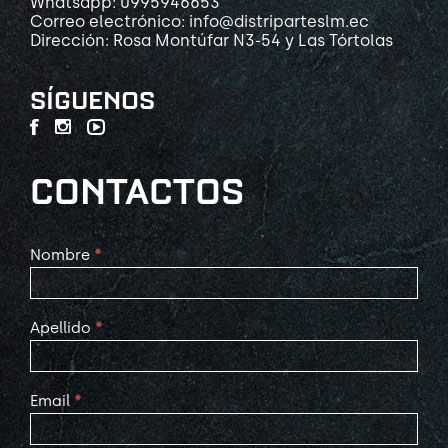
Whatsapp: 0995946653
Correo electrónico: info@distriparteslm.ec
Dirección: Rosa Montúfar N3-54 y Las Tórtolas
SÍGUENOS
CONTACTOS
Contact
Nombre
*
Us
Apellido
*
Email
*