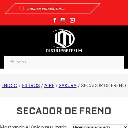
Búsqueda
de
productos
Menu
INICIO
/
FILTROS
/
AIRE
/
SAKURA
/ SECADOR DE FRENO
SECADOR DE FRENO
Mostrando el único resultado