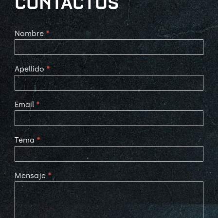
CONTACTOS
Contact
Nombre
*
Us
Apellido
*
Email
*
Tema
*
Mensaje
*