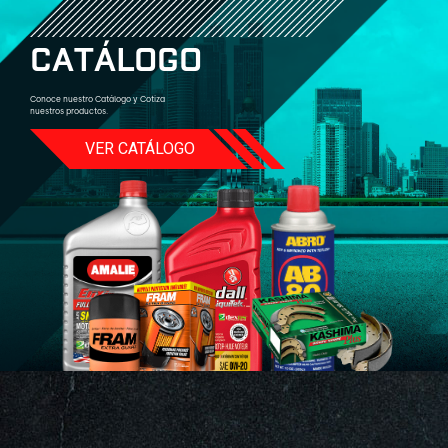
C
A
T
Á
L
O
G
O
Conoce nuestro Catálogo y Cotiza
nuestros productos.
VER CATÁLOGO