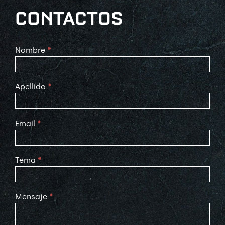
CONTACTOS
Contact
Nombre
*
Us
Apellido
*
Email
*
Tema
*
Mensaje
*