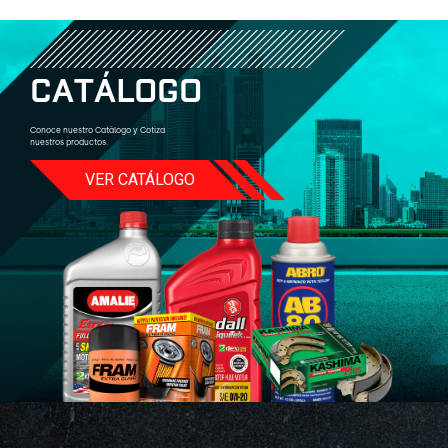
C
A
T
Á
L
O
G
O
Conoce nuestro Catálogo y Cotiza
nuestros productos.
VER CATÁLOGO