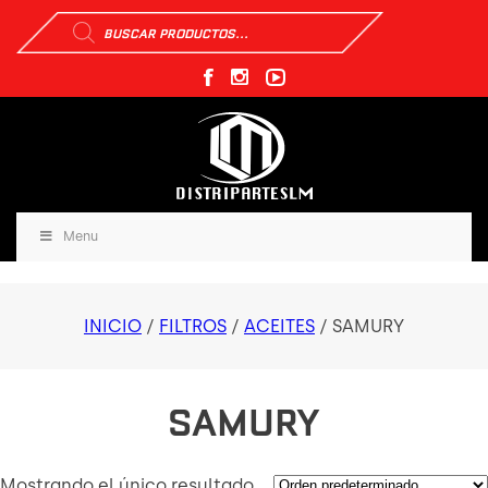
Búsqueda
de
productos
Menu
INICIO
/
FILTROS
/
ACEITES
/ SAMURY
SAMURY
Mostrando el único resultado