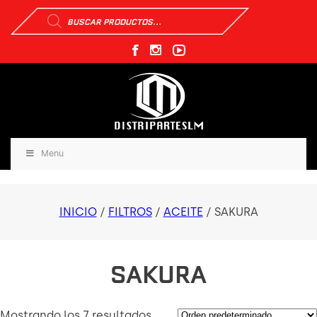
Búsqueda
de
productos
Menu
INICIO
/
FILTROS
/
ACEITE
/ SAKURA
SAKURA
Mostrando los 7 resultados