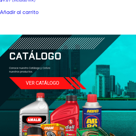
$
9.67
(incluido IVA)
Añadir al carrito
C
A
T
Á
L
O
G
O
Conoce nuestro Catálogo y Cotiza
nuestros productos.
VER CATÁLOGO