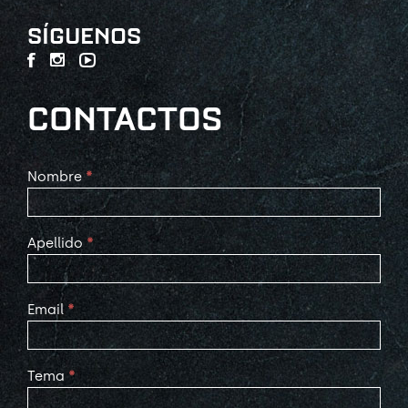
SÍGUENOS
CONTACTOS
Contact
Nombre
*
Us
Apellido
*
Email
*
Tema
*