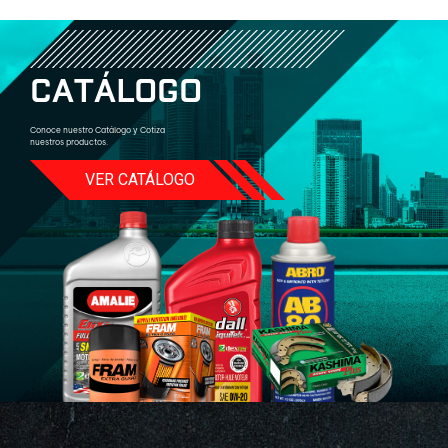
C
A
T
Á
L
O
G
O
Conoce nuestro Catálogo y Cotiza
nuestros productos.
VER CATÁLOGO