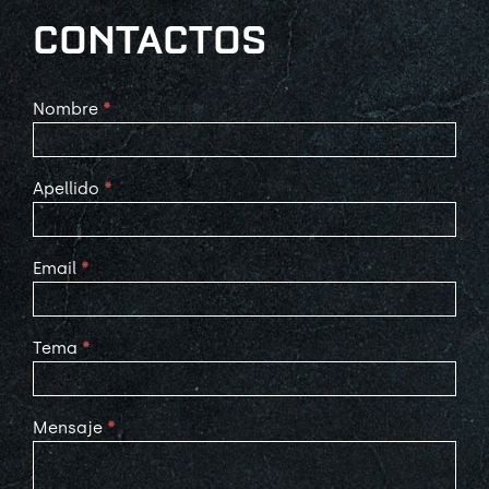
CONTACTOS
Contact
Nombre
*
Us
Apellido
*
Email
*
Tema
*
Mensaje
*