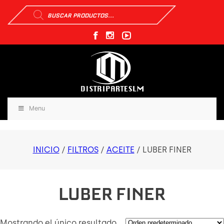
Búsqueda
de
productos
Menu
INICIO
/
FILTROS
/
ACEITE
/ LUBER FINER
LUBER FINER
Mostrando el único resultado