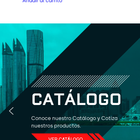
Añadir al carrito
C
A
T
Á
L
O
G
O
Conoce nuestro Catálogo y Cotiza
nuestros productos.
VER CATÁLOGO