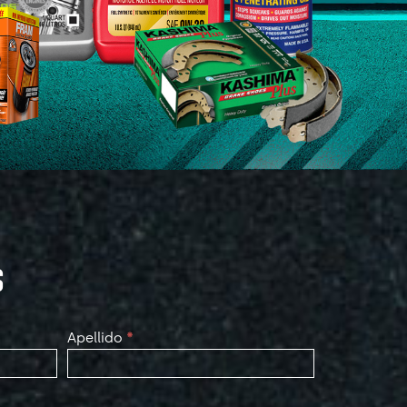
S
Apellido
*