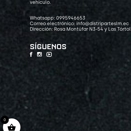
vehículo.
Whatsapp: 0995946653
Correo electrónico: info@distriparteslm.ec
Dirección: Rosa Montúfar N3-54 y Las Tórto
SÍGUENOS
0