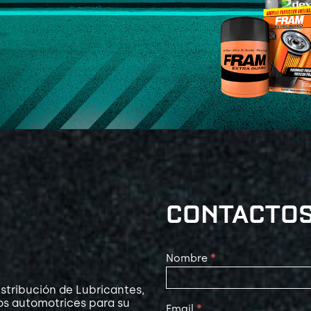
CONTACTO
Contact
Nombre
*
Us
stribución de Lubricantes,
os automotrices para su
Email
*