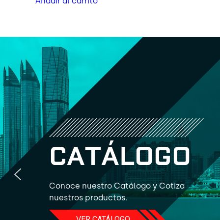
Añadir al carrito
C
A
T
Á
L
O
G
O
Conoce nuestro Catálogo y Cotiza
nuestros productos.
VER CATÁLOGO