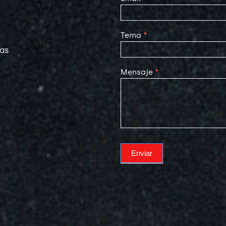
Tema
*
las
Mensaje
*
Enviar