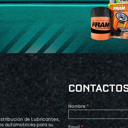
CONTACTO
Contact
Nombre
*
Us
stribución de Lubricantes,
os automotrices para su
Email
*