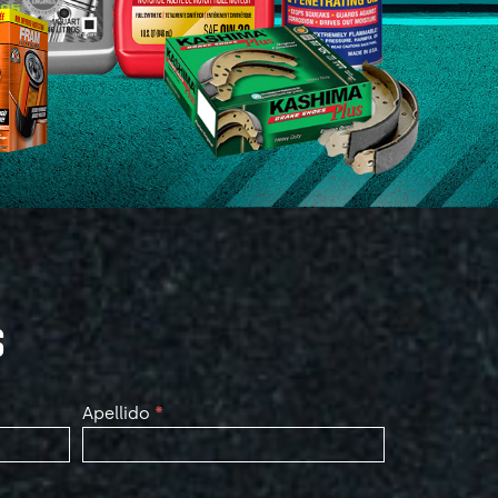
S
Apellido
*