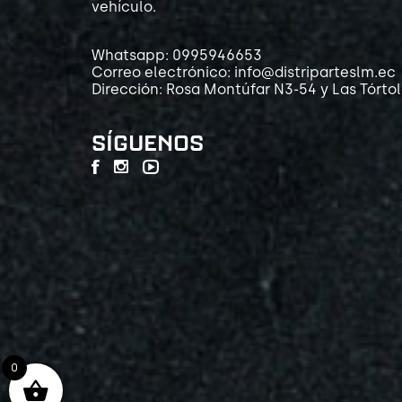
vehículo.
Whatsapp: 0995946653
Correo electrónico: info@distriparteslm.ec
Dirección: Rosa Montúfar N3-54 y Las Tórto
SÍGUENOS
0