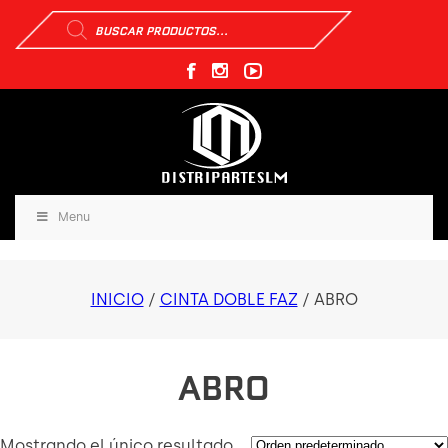
Búsqueda
de
productos
Menu
INICIO
/
CINTA DOBLE FAZ
/ ABRO
ABRO
Mostrando el único resultado