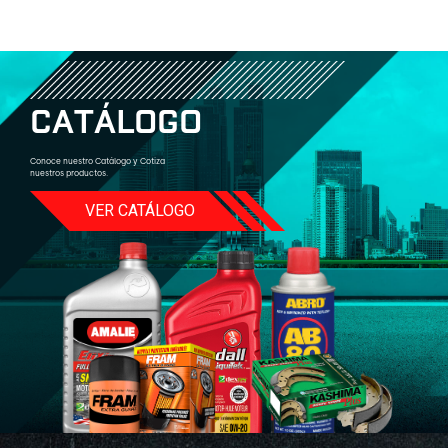
C
A
T
Á
L
O
G
O
Conoce nuestro Catálogo y Cotiza
nuestros productos.
VER CATÁLOGO