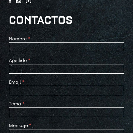
CONTACTOS
Contact
Nombre
*
Us
Apellido
*
Email
*
Tema
*
Mensaje
*