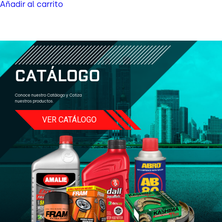
Añadir al carrito
C
A
T
Á
L
O
G
O
Conoce nuestro Catálogo y Cotiza
nuestros productos.
VER CATÁLOGO