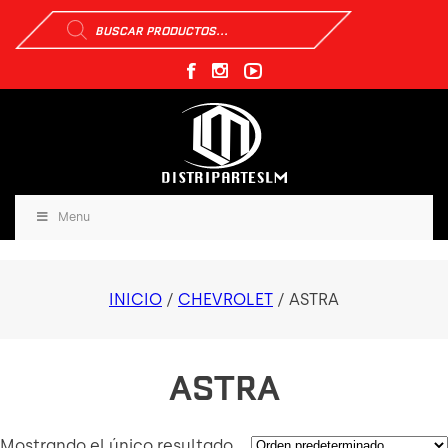
Búsqueda
de
productos
Menu
INICIO
/
CHEVROLET
/ ASTRA
ASTRA
Mostrando el único resultado