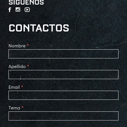
SÍGUENOS
CONTACTOS
Contact
Nombre
*
Us
Apellido
*
Email
*
Tema
*