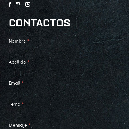
CONTACTOS
Contact
Nombre
*
Us
Apellido
*
Email
*
Tema
*
Mensaje
*