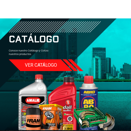
C
A
T
Á
L
O
G
O
Conoce nuestro Catálogo y Cotiza
nuestros productos.
VER CATÁLOGO