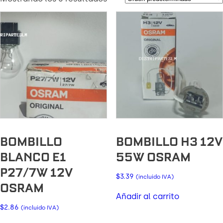
BOMBILLO
BOMBILLO H3 12V
BLANCO E1
55W OSRAM
P27/7W 12V
$
3.39
(incluido IVA)
OSRAM
Añadir al carrito
$
2.86
(incluido IVA)