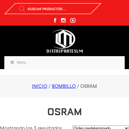
Búsqueda
de
productos
Menu
INICIO
/
BOMBILLO
/ OSRAM
OSRAM
Mostrando los 3 resultados