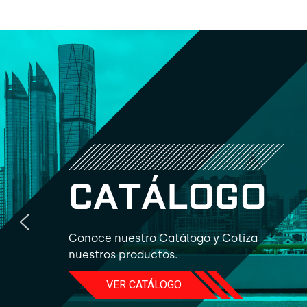
C
A
T
Á
L
O
G
O
Conoce nuestro Catálogo y Cotiza
nuestros productos.
VER CATÁLOGO