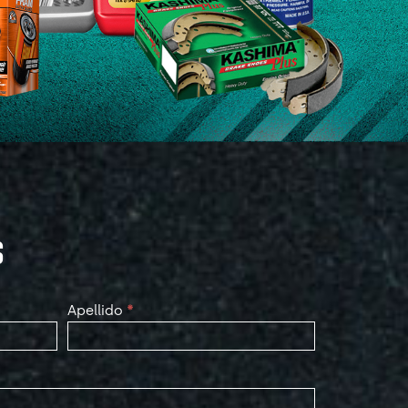
S
Apellido
*