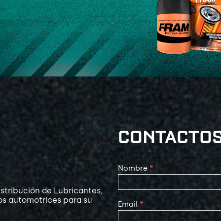
CONTACTO
Contact
Nombre
*
Us
stribución de Lubricantes,
os automotrices para su
Email
*